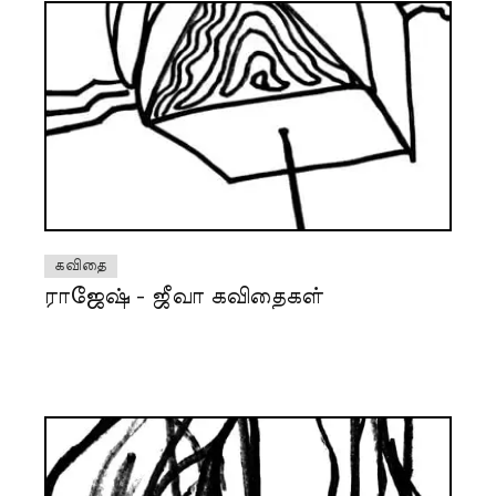
கவிதை
ராஜேஷ் - ஜீவா கவிதைகள்