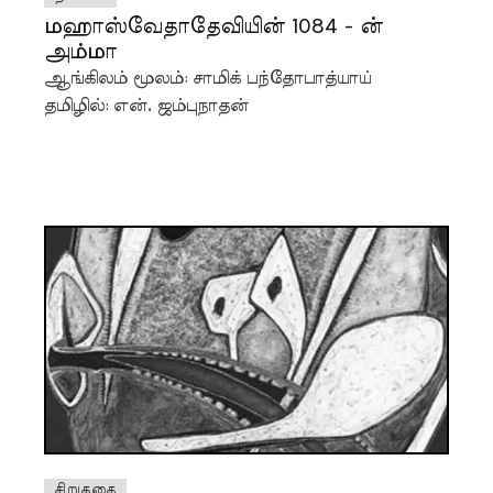
மஹாஸ்வேதாதேவியின் 1084 - ன்
அம்மா
ஆங்கிலம் மூலம்: சாமிக் பந்தோபாத்யாய்
தமிழில்: என். ஜம்புநாதன்
சிறுகதை