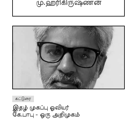
மு.ஹரிகிருஷ்ணன்
கட்டுரை
இதழ் முகப்பு ஓவியர்
கே.பாபு - ஒரு அறிமுகம்