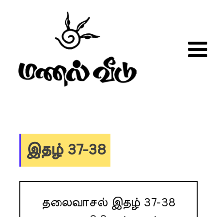
இதழ் 37-38
தலைவாசல் இதழ் 37-38