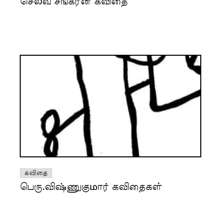
செல்வ சங்கரன் கவிதை
கவிதை
பெரு.விஷ்ணுகுமார் கவிதைகள்