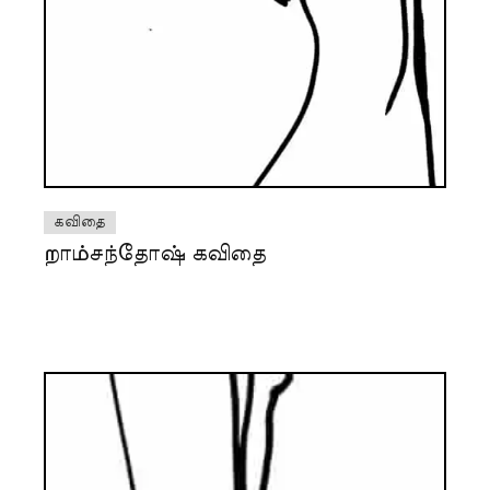
கவிதை
றாம்சந்தோஷ் கவிதை