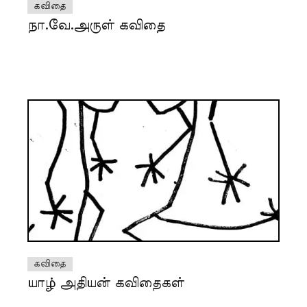
கவிதை
நா.வே.அருள் கவிதை
கவிதை
யாழ் அதியன் கவிதைகள்