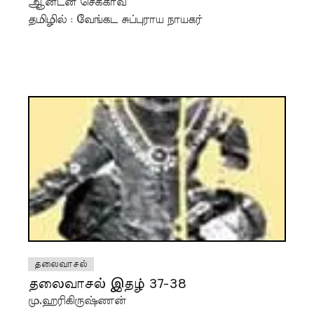
ஆன்டன் செக்காவ்
தமிழில் : வேங்கட சுப்புராய நாயகர்
தலைவாசல்
தலைவாசல் இதழ் 37-38
மு.ஹரிகிருஷ்ணன்