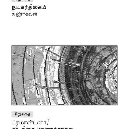
நடிகர்திலகம்
ச.இராகவன்
சிறுகதை
1
ட்ரமான்டனா,