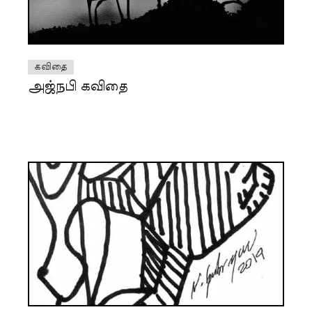
கவிதை
அஜ்நபி கவிதை