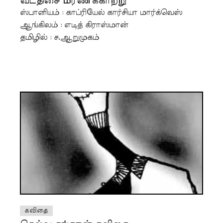
வடதிசை மரணக்காற்று
ஸ்பானியம் : காப்ரியேல் கார்சியா மார்க்வெஸ்
ஆங்கிலம் : எடித் கிராஸ்மான்
தமிழில் : ச.ஆறுமுகம்
கவிதை