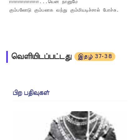
ஈஈஈஈஈஈஈஈஈஈ...யென நானுமே

கும்பலோடு கும்பலாக வந்து கும்மியடிச்சால் போச்சு.
வெளியிடப்பட்டது
இதழ் 37-38
பிற பதிவுகள்