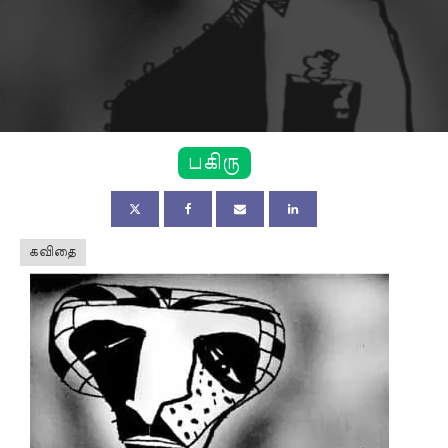
பகிரு
கவிதை