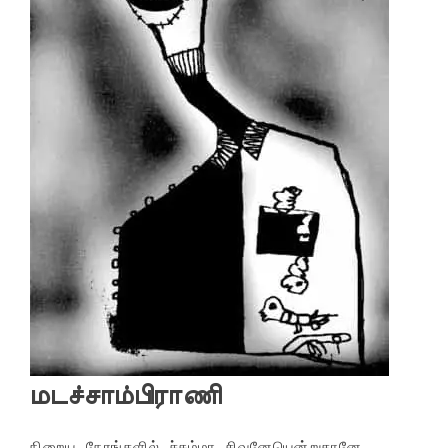
மடச்சாம்பிராணி
நிறைய நேரங்களில் ச்சும்மா சிவனேயென்றுதானே 