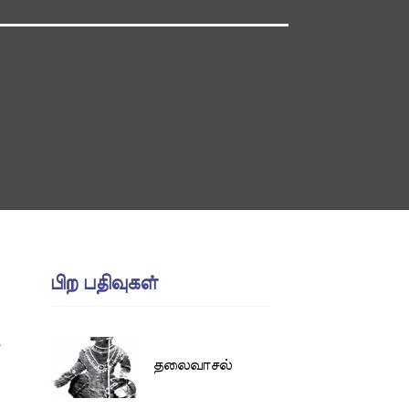
பிற பதிவுகள்
ட
தலைவாசல்