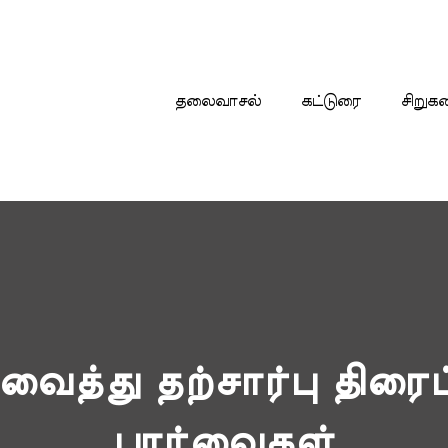
தலைவாசல்
கட்டுரை
சிறுக
்வைத்து தற்சார்பு திரைப
பார்வைகள்