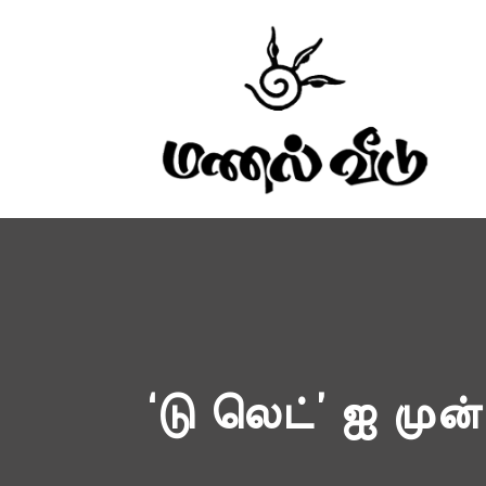
‘டு லெட்’ ஐ முன