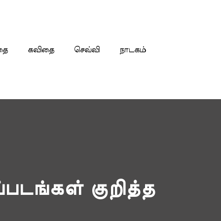
தை
கவிதை
செவ்வி
நாடகம்
்படங்கள் குறித்த