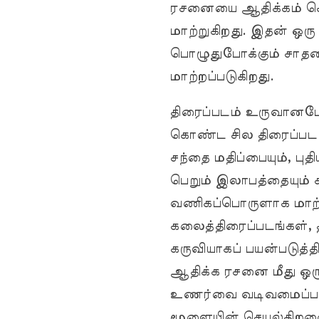
ரசனையை ஆதிக்கம் க
மாற்றுகிறது. இதன் ஒ
பொழுதுபோக்கும் சாதனம
மாற்றப்படுகிறது.
திரைப்படம் உருவானபோத
கொண்ட சில திரைப்பட
சந்தை மதிப்பையும், ப
பெறும் இலாபத்தையும
வணிகப்பொருளாக மாற்ற
கலைத்திரைப்படங்கள், 
கருவியாகப் பயன்படு
ஆதிக்க ரசனை மீது ஒ
உணர்வை வடிவமைப்பதில
மூளையின் செயல்திறனை