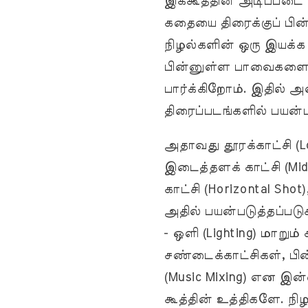
இக்கூத்தின் அடிப்படை
கதையை திரைக்குப் பின்
நிழல்களின் ஒரு இயக்க ப
பின்னுள்ள பாவைகளைப்
பார்க்கிறோம். இதில் அ
திரைப்படங்களில் பயன்ப
அதாவது தூரக்காட்சி (Lo
இடைத்தளக் காட்சி (Mid S
காட்சி (Horizontal Sho
அதில் பயன்படுத்தப்படு
- ஒளி (Lighting) மாறும்
சண்டைக்காட்சிகள், பி
(Music Mixing) என இன
கூத்தின் உத்திகளே. நி