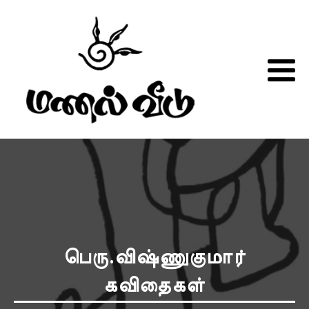
பெரு.விஷ்ணுகுமார்
கவிதைகள்