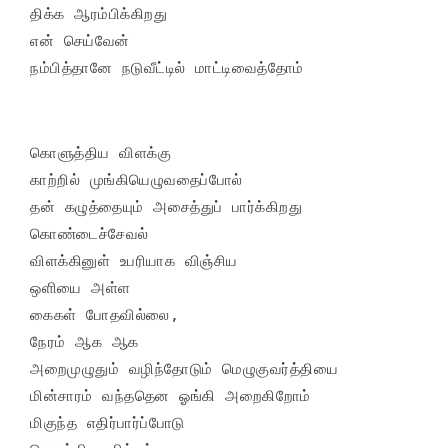
திக்க ஆரம்பிக்கிறது

என் செய்வேன்

நம்பித்தானே நடுவீட்டில் மாட்டிவைத்தோம்
கொளுத்திய விளக்கு

காற்றில் முங்கியெழுவதைப்போல்

தன் கழுத்தையும் அசைத்துப் பார்க்கிறது

கொண்டைச்சேவல்

விளக்கினுள் உபரியாக விஞ்சிய

ஒளியை அள்ள

கைகள் போதவில்லை,

நேரம் ஆக ஆக

அறைமுழுதும் வழிந்தோடும் மெழுகுவர்த்தியை

மின்சாரம் வந்ததென ஓங்கி அறைகிறோம்

மிகுந்த எதிர்பார்ப்போடு
