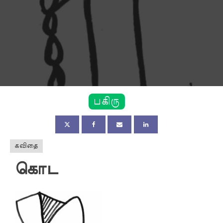
பகிரு
கவிதை
கொட