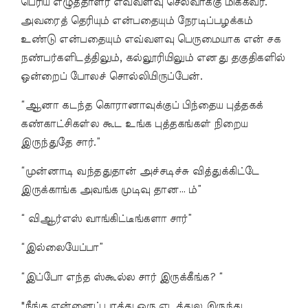
பெரிய எழுத்தாளர் எவ்வளவு செல்வாக்கு மிக்கவர்.
அவரைத் தெரியும் என்பதையும் நேரடிப்பழக்கம்
உண்டு என்பதையும் எவ்வளவு பெருமையாக என் சக
நண்பர்களிடத்திலும், கல்லூரியிலும் எனது தகுதிகளில்
ஒன்றைப் போலச் சொல்லியிருப்பேன்.
“ஆனா கடந்த கொரானாவுக்குப் பிந்தைய புத்தகக்
கண்காட்சிகள்ல கூட உங்க புத்தகங்கள் நிறைய
இருந்துதே சார்.”
“முன்னாடி வந்ததுதான் அச்சடிச்சு வித்துக்கிட்டே
இருக்காங்க அவங்க முடிவு தான… ம்”
“ விஆர்எஸ் வாங்கிட்டீங்களா சார்”
“இல்லையேப்பா”
“இப்போ எந்த ஸ்கூல்ல சார் இருக்கீங்க? “
"நீங்க என்னைப் பாத்து ஒரு எடத்துல இருந்து