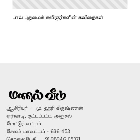
பால் புதுமைக் கவிஞர்களின் கவிதைகள்
ஆசிரியர் : மு. ஹரி கிருஷ்ணன்
ஏர்வாடி, குட்டப்பட்டி அஞ்சல்
மேட்டூர் வட்டம்
சேலம் மாவட்டம் - 636 453
தொலைபேசி : 91 98946 05371