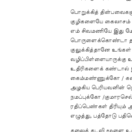
பொறுக்கித் தின்பவைகளு
குழிகளையே கைலாசம் என
எம் சிவமணியே இது மோ
பொருளைக்கொண்டா தாங
குலுக்கித்தானே உங்கள்
வழிப்பிள்ளையாருக்கு உ
உதிரிகளைக் கண்டால் இ
கைம்மண்ணுக்கோ / கண
அழகிய பெரியவனின் நெ
நமப்புக்கோ /குமாரசெல
ரதிப்பெண்கள் திரியும
எழுத்து, பத்தோடு ப
தலைத் தடவி மூளை உறிஞ