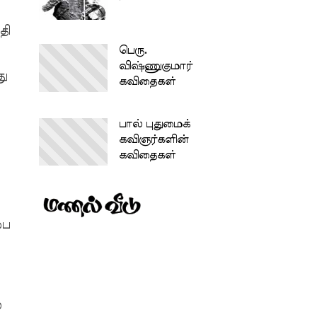
தி
பெரு.
விஷ்ணுகுமார்
து
கவிதைகள்
பால் புதுமைக்
கவிஞர்களின்
கவிதைகள்
பை
்