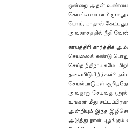
ஒன்றை அதன் உண்மைத்த
கொள்ளலாமா ? முகநூல் 
பொய், காதால் கேட்பதும
அவகாசத்தில் நீதி வேண்
காயத்திரி கார்த்திக் 
செயலைக் கண்டு பொறுக
செய்த நீதிநாயகமே! பி
தலையிடுகிறீர்கள்? நல்
செயல்பாடுகள் குறித்த
அவதூறு செய்வது (அல்
உங்கள் மீது சட்டப்ப
அன்றியும் இந்த இழிச
அடுத்து நான் புழங்கும