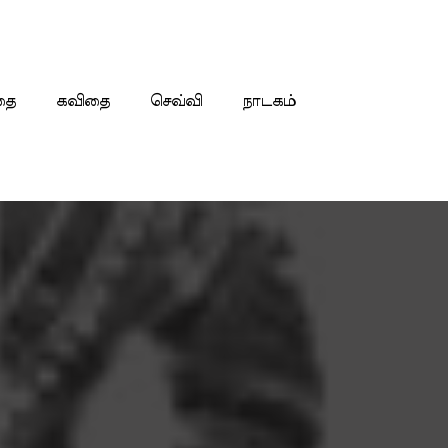
தை
கவிதை
செவ்வி
நாடகம்