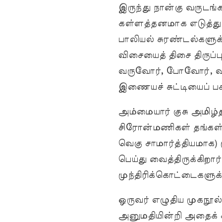
இருந்து நான்கு வருடங்
கள்ளத்தனமாக எடுத்து 
பாலியல் சுரண்டல்களுக
விசையைத் திசை திருப்
வருவோர், போவோர், வம
இணையச் சுட்டியைப் பகிர
அம்மையார் குசு அமிழ்
சிரோன்மணிகள் தங்கள்
வெகு சாமார்த்தியமாக) 
பெய்து வைத்திருக்கிறார
முந்திரிக்கொட்டைகளுக
ஒருவர் எழுதிய முகநூல
அனுமதியின்றி அதைக் க