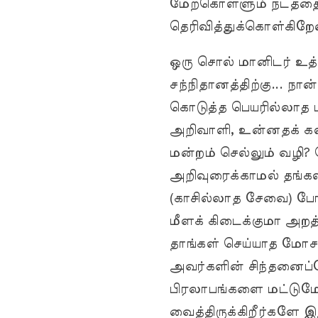
மேற்கொள்ளும் நடத்தைய
தெரிவித்துக்கொள்கிறே
ஒரு சொல் மானிடர் உத
சந்நிதானத்திற்கு... நான
கொடுத்த பெயரில்லாத ப
அறிவாளி, உன்னதக் கவி
மன்றம் செல்லும் வழி
அறிவுரைக்காமல் தங்கள்
(காசில்லாத சேவை) போட்
மீளக் கிடைக்குமா அற
தாங்கள் செய்யாத மோச
அவர்களின் சிந்தனைப்
பிரலாபங்களை மட்டுமே 
வைத்திருக்கிறீர்களே 