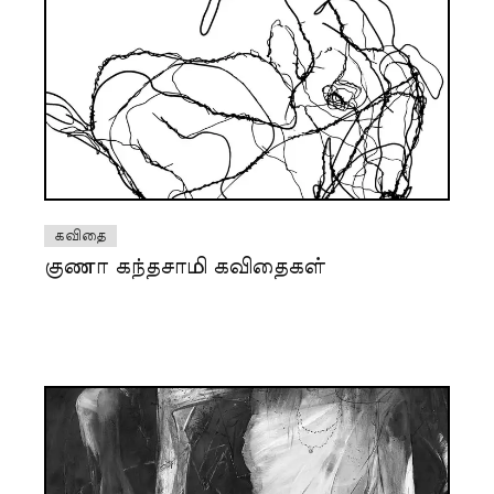
கவிதை
குணா கந்தசாமி கவிதைகள்