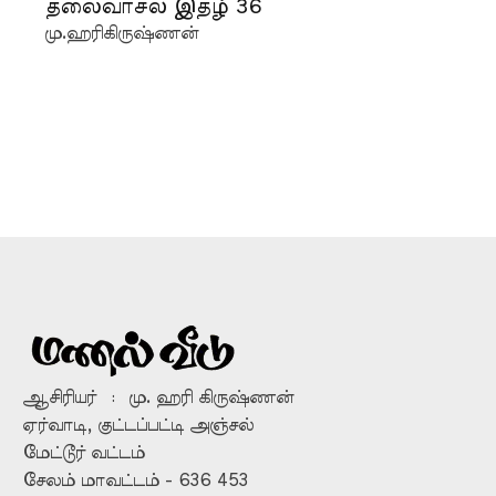
தலைவாசல் இதழ் 36
மு.ஹரிகிருஷ்ணன்
ஆசிரியர் : மு. ஹரி கிருஷ்ணன்
ஏர்வாடி, குட்டப்பட்டி அஞ்சல்
மேட்டூர் வட்டம்
சேலம் மாவட்டம் - 636 453