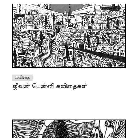
கவிதை
ஜீவன் பென்னி கவிதைகள்