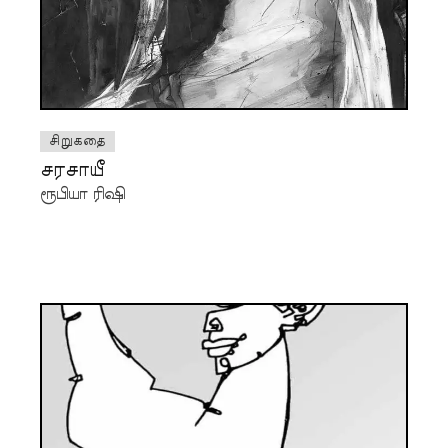
சிறுகதை
சரசாயீ
ரூபியா ரிஷி