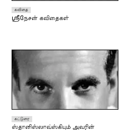
கவிதை
ஸ்ரீநேசன் கவிதைகள்
கட்டுரை
ஸ்தானிஸ்லாவ்ஸ்கியும் அவரின்