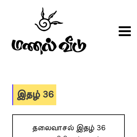
இதழ் 36
தலைவாசல் இதழ் 36