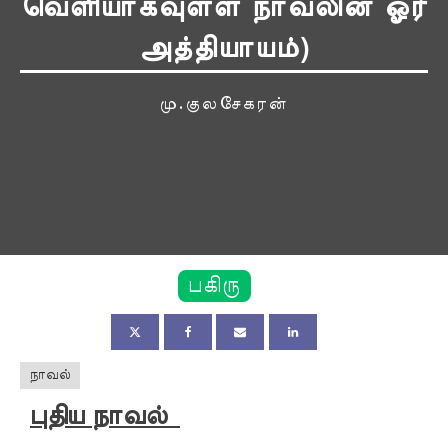
வெளியாகவுள்ள நாவலின் ஓர்
அத்தியாயம்)
மு.குலசேகரன்
பகிரு
நாவல்
புதிய நாவல்