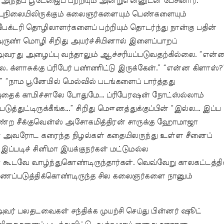
ர். அந்தப் பூடேஜைப் பற்றியும் அன்றுஎன்னுடன் பேசினார்.
ம்புநிலையிலிருக்கும் கலைஞர்களையும் பெண்களையும்
ேக்டரி தொழிலாளர்களைப் பற்றியும் தொடர்ந்து நான்கு பதின்
ருண் மொழி சிறிது அயர்ச்சியினால் இளைப்பாறப்
 அவரது அழைப்பு வந்தாலும் ஆச்சரியப்படுவதற்கில்லை. “என்
ல்ல. க்ளாசுக்கு ப்ரிபேர் பண்ணிட்டு இருக்கேன்.” “என்ன கிளாஸ்?
ு.” “நாம பூனேயில் மெல்வில் படங்களைப் பார்த்தது
தைக் காமிச்சாலே போதுமே... ப்ரிபேரஷன் நோட்ஸ்ல்லாம்
பெடுத்துட்டிருக்கீங்க...” சிறிது மௌனத்துக்குப்பின் “இல்ல... இப்ப
ண்ற சீக்குவென்ஸ் அசோகமித்திரன் சாருக்கு ஹோமாஜா
ின அவரோட கரைந்த நிழல்கள் கதையிலருந்து உள்ள சீனைப்
 இப்படிச் சினிமா இயக்குநர்கள் மட்டுமல்ல
் கூடவே வாழ்ந்துகொண்டிருந்தார்கள். வெவ்வேறு காலகட்டத்தி
்படுத்திக்கொண்டிருந்த சில கலைஞர்களை நானும்
ர் பலதடவைகள் சந்திக்க முயற்சி செய்து பின்னர் ஷூட்