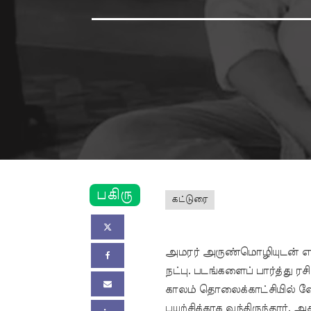
பகிரு
கட்டுரை
அமரர் அருண்மொழியுடன் எனது
நட்பு. படங்களைப் பார்த்து
காலம் தொலைக்காட்சியில் வ
பயற்சிக்காக வந்திருந்தார்