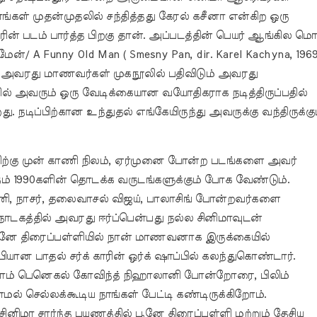
ங்கள் முதன்முதலில் சந்தித்தது கேரல் கசீனா என்கிற ஒரு
ன் படம் பார்த்த பிறகு தான். அப்படத்தின் பெயர் ஆங்கில மொ
மேன்/ A Funny Old Man ( Smesny Pan, dir. Karel Kachyna, 1969
அவரது மாணவர்கள் முகநூலில் பதிவிடும் அவரது
ல் அவரும் ஒரு வேடிக்கையான வயோதிகராக நடித்திருப்பதில்
றது. நடிப்பிற்கான உந்துதல் எங்கேயிருந்து அவருக்கு வந்திருக்கு
்திற்கு முன் காணி நிலம், ஏர்முனை போன்ற படங்களை அவர்
கும் 1990களின் தொடக்க வருடங்களுக்கும் போக வேண்டும்.
, நாசர், தலைவாசல் விஜய், பாலாசிங் போன்றவர்களை
 நாடகத்தில் அவரது ஈர்ப்பென்பது நல்ல சினிமாவுடன்
னே திரைப்பள்ளியில் நான் மாணவனாக இருக்கையில்
்பியான பாதல் சர்க் காரின் ஒர்க் ஷாப்பில் கலந்துகொண்டார்.
்யாம் பெனெகல் கோவிந்த் நிஹாலானி போன்றோரை, பிலிம்
ல் செல்லக்கூடிய நாங்கள் பேட்டி கண்டிருக்கிறோம்.
னிமா சார்ந்த பயணத்தில் பூனே திரைப்பள்ளி மற்றும் தேசிய