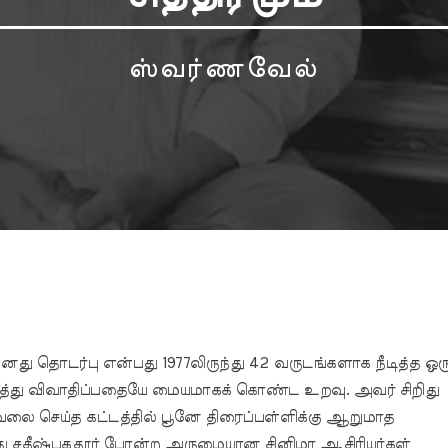
ஸ்வர்ணவேல்
 தொடர்பு என்பது 1977லிருந்து 42 வருடங்களாக நீடித்த ஒர
 ரசித்து விவாதிப்பதையே மையமாகக் கொண்ட உறவு. அவர் சிறிது
ேலை செய்த கட்டத்தில் பூனே திரைப்பள்ளிக்கு ஆறுமாத
. அது சதீஷ்பகதூர் போன்ற அருமையான சினிமா ஆசிரியர்கள்