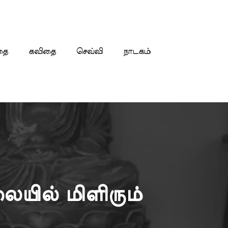
தை
கவிதை
செவ்வி
நாடகம்
ில் மிளிரும்