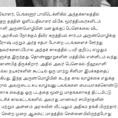
வாளர், பெங்களூர் பாலிடெக்னிகில் அந்தக்காலத்தில்
 குரு தத்தின் ஒளிப்பதிவாளர் வி.கே. மூர்த்தியவர்களிடம்
லானி அருண்மொழியின் மனதுக்குப் பெனெகலை விட
 அரசியல் நோக்கும் தீவிர கருத்தியல் சார்பும் அருண்மொழிக்கு
ஷ் மற்றும் அர்த் சத்யா போன்ற படங்களைச் சேர்ந்து
 அவர்களைப்போல அந்தக் காலத்தில் டயரி குறிப்பு எழுதும்
க்கு இருந்தது. தொண்ணூறுகளின் மத்தியில் என்னிடம் வந்து
காண்பித் திருக்கிறார். அதில் அவர் பெனெகல்-நிஹலானி
ல்ல நடிகர்களின் கூட்டில் ஒரு மாற்று சினிமா இயக்கத்தைப்
கியது. இந்த அருண்மொழியின் கடந்த கால வாழ்க்கை எதுக்கு
ென்றால் அவருடைய சுய வாழ்வனு பவங்களை மையமாகக்கொண்டு
வைத்து ஒரு படத்தை மூன்று மாதங்களாகத் திட்டமிட்டு
 கடைசிக் காலகட்டங்களில் அவரது மாணவர் சாமிநாதனின்
மற்றும் அன்னம் அரசுவின் வீட்டிலும் அதிகம் தங்கி யிருந்தார்.
ான் சென்ற முறை ஆகஸ்ட் மாதத்தில் சென்னையிலிருந்தபோது