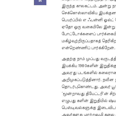
இருந்த காலகட்டம். அன்று நா
செக்கொஸ்லாவிகிய இயக்குனரி
பெயர்ப்பில் எ ஃபன்னி ஓல்ட் 
ஏதோ ஒரு வகையிலே இன்று 
போட்டோக்களைப் பார்க்கையி
மகிழ்வுற்றிருப்பதாகத் தெரிகி
என்றெண்ணிப் பார்க்கிறேன்.
அதற்கு நாம் முப்பது வருடத
இயக்கிய 1980களின் இறுதிக்
அவரது படங்களில் கலைராணி
அறிமுகப்படுத்தினார். நவீன
தொடர்புகொண்டது. அவர் பூ
‘மூன்றாவது தியேட்டரி’ன் சிற
எழுபது களின் இறுதியில் ஷ
பெஸ்டிவல்களுக்கு இடைவிடாம
அவர்களது மாற்றுவழி கலை சி