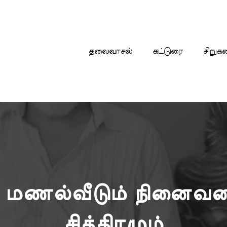
தலைவாசல்
கட்டுரை
சிறுக
மணல்வீடும் நினைவலைய
சித்திரமும்