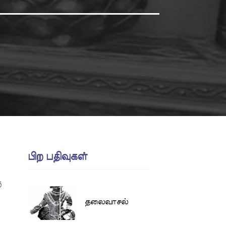
பிற பதிவுகள்
ு
தலைவாசல்