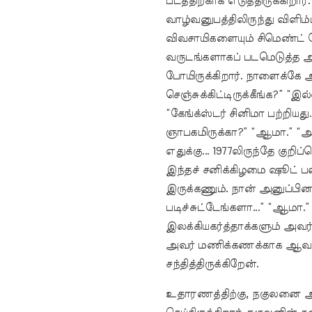
படத்திற்காக எடுத்திருக்கிறா
வாழ்வனுபத்திலிருந்து விளி
விவசாயிகளையும் சிமெண்ட் ப
வருடங்களாகப் படமெடுத்த அ
போயிருக்கிறார். நாளைக்கே
செஞ்சுக்கிட்டிருக்கீங்க?” “இ
“கேங்க்ஸ்டர் சினிமா பற்றியத
ஞாபகமிருக்கா?” “ஆமா.” “அ
எதுக்கு... 1977லிருந்தே குறிப்
இந்தச் சனிக்கிழமை ஷூட் ப
இருக்கணும். நான் அனுப்ப
படிச்சுட்டேங்களா...” “ஆமா.”
இலக்கியகர்த்தாக்களும் அவர
அவர் மணிக்கணக்காக ஆவணப
சந்தித்திருக்கிறேன்.
உதாரணத்திற்கு, நகுலனை அவ