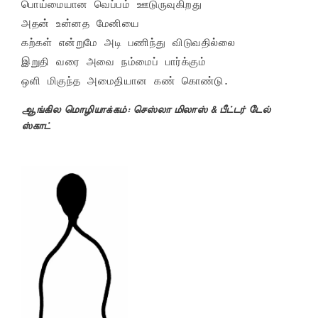
பொய்மையான வெப்பம் ஊடுருவுகிறது

அதன் உன்னத மேனியை

கற்கள் என்றுமே அடி பணிந்து விடுவதில்லை

இறுதி வரை அவை நம்மைப் பார்க்கும்

ஒளி மிகுந்த அமைதியான கண் கொண்டு.
ஆங்கில மொழியாக்கம்: செஸ்லா மிலாஸ் & பீட்டர் டேல்
ஸ்காட்