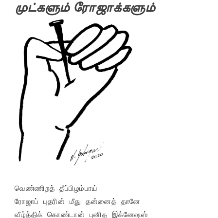
முட்களும் ரோஜாக்களும்
வெண்ணிறத் தீப்பிழம்பாய்

ரோஜாப் புதரின் மீது தன்னைத் தானே

வீழ்த்திக் கொண்டான் புனித இக்னேஷஸ்
