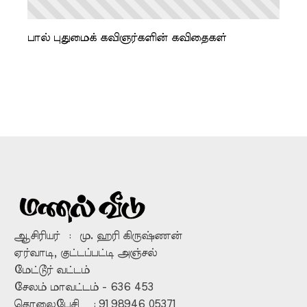
பால் புதுமைக் கவிஞர்களின் கவிதைகள்
ஆசிரியர் : மு. ஹரி கிருஷ்ணன்
ஏர்வாடி, குட்டப்பட்டி அஞ்சல்
மேட்டூர் வட்டம்
சேலம் மாவட்டம் - 636 453
தொலைபேசி : 91 98946 05371