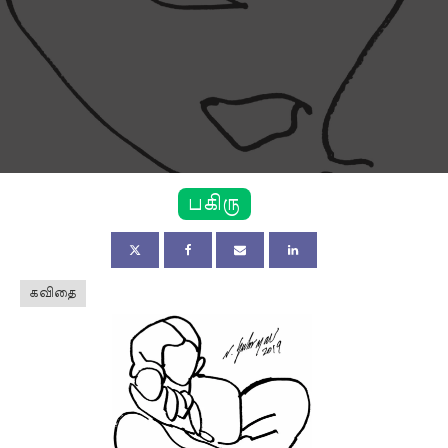
பகிரு
கவிதை