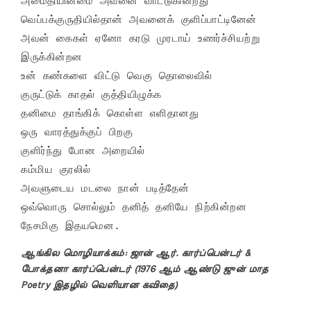
அமைதியின்மை அவனை வாட்டுகின்றது

வெப்பக்குருதியில்தான் அவனைக் குளிப்பாட்டினேன்

அவன் கைகள் ஏனோ கரடு முரடாய் உணர்ச்சியற்று 
இருக்கின்றன

உன் கண்களை விட்டு வெகு தொலைவில்

குருட்டுக் காதல் குத்தியிழுக்க

தனிமை தாங்கிக் கொள்ள எளிதானது

ஒரு வாரத்துக்குப் பிறகு

குளிர்ந்து போன அறையில்

கம்மிய குரலில்

அவளுடைய மடலை நான் படித்தேன்

ஒவ்வொரு சொல்லும் தனித் தனியே நிற்கின்றன

நேசமிகு இதயமென.
ஆங்கில மொழியாக்கம்: ஜான் ஆர். கார்ப்பென்டர் &
போக்தனா கார்ப்பென்டர் (1976 ஆம் ஆண்டு ஜுன் மாத
Poetry இதழில் வெளியான கவிதை)