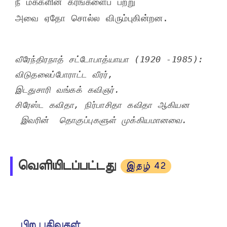
நீ மக்களின் கரங்களைப் பற்று
அவை ஏதோ சொல்ல விரும்புகின்றன.
வீரேந்திரநாத் சட்டோபாத்யாயா (1920 -1985):

விடுதலைப்போராட்ட வீரர்,  

இடதுசாரி வங்கக் கவிஞர். 

சிரேஸ்ட கவிதா, நிர்பாசிதா கவிதா ஆகியன 
 இவரின்  தொகுப்புகளுள் முக்கியமானவை.

வெளியிடப்பட்டது
இதழ் 42
பிற பதிவுகள்