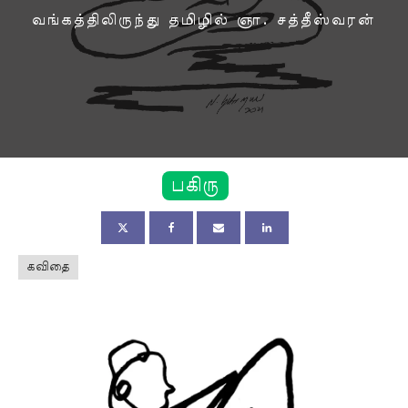
வங்கத்திலிருந்து தமிழில் ஞா. சத்தீஸ்வரன்
பகிரு
கவிதை