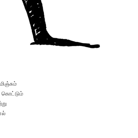
ஞ்சும்

ொட்டும்

று

ல்
