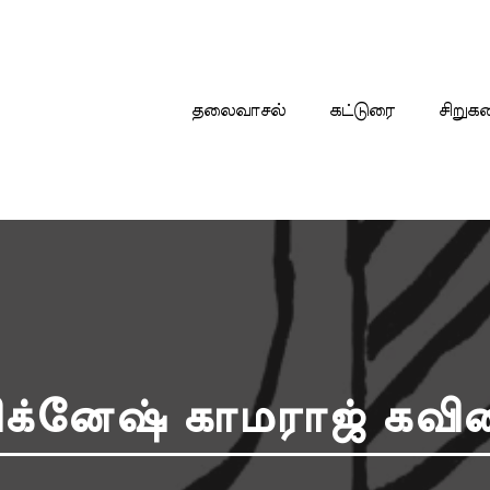
தலைவாசல்
கட்டுரை
சிறுக
ிக்னேஷ் காமராஜ் கவி