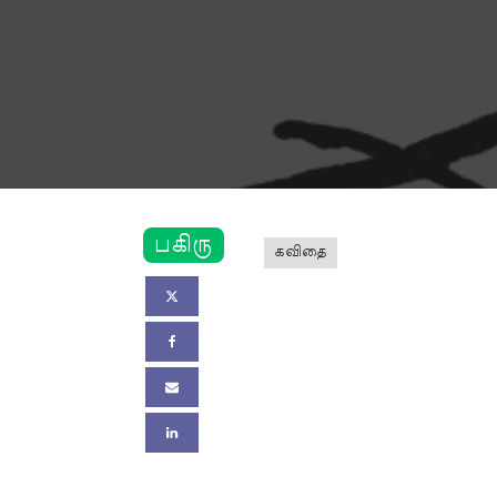
பகிரு
கவிதை