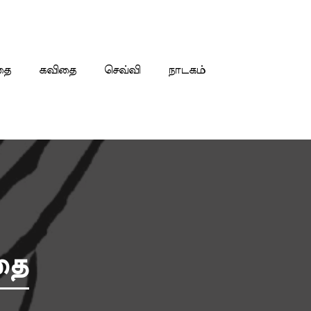
தை
கவிதை
செவ்வி
நாடகம்
தை