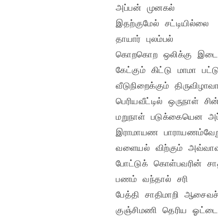
அப்பன் முனகல்

இதற்குமேல் சட்டியில்லை

தாயார் புலம்பல்

கொறகொற ஒலிக்கு இடைய
கேட்கும் கிட்டு மாமா பட்ட
வீடுநிறைக்கும் திருவிழாவா
பெரியவீட்டில் ஒருநாள் சின்
மறுநாள் படுக்கையென அப்ப
இராமாயண பாராயணம்வேறு 
வளையல் விற்கும் அவ்வாவுக
போட்டுக் கொள்பவரின் சா
பணம் வந்தால் சரி

பேத்தி சாதிமாறி ஆசைவச்ச
குஞ்சிமணி தெரிய ஓட்டை 