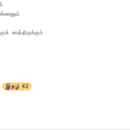
்

ண்ணனும்

் காத்திருக்கும்

இதழ் 42