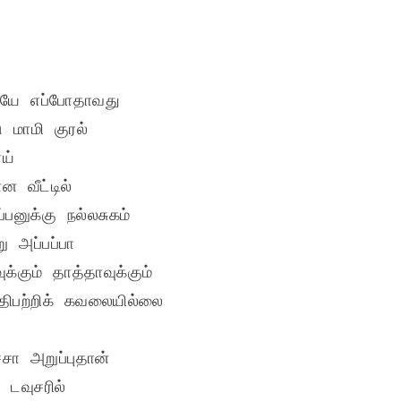
ே எப்போதாவது

ு மாமி குரல்

ய்

ன வீட்டில் 

னுக்கு நல்லசுகம்

அப்பப்பா

்கும் தாத்தாவுக்கும்

திபற்றிக் கவலையில்லை 

ா அறுப்புதான்

டவுசரில்
