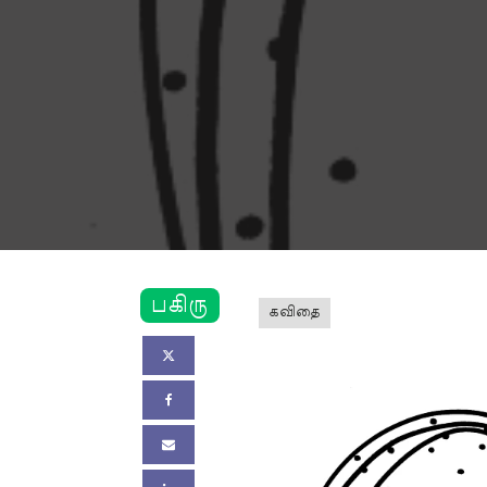
பகிரு
கவிதை