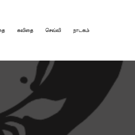
தை
கவிதை
செவ்வி
நாடகம்