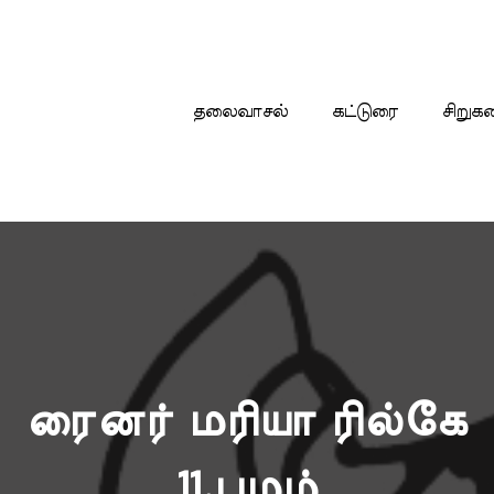
தலைவாசல்
கட்டுரை
சிறுக
ரைனர் மரியா ரில்கே
11.பழம்