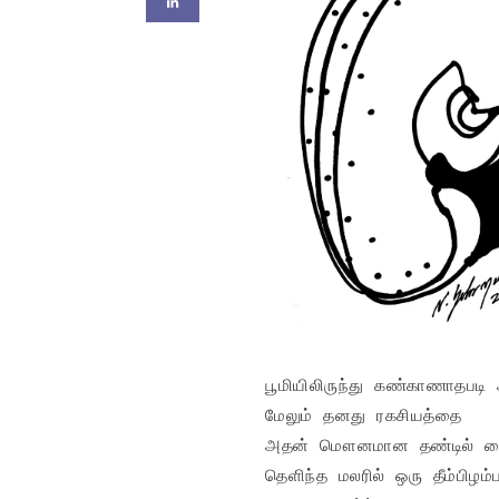
பூமியிலிருந்து கண்காணாதபடி
மேலும் தனது ரகசியத்தை

அதன் மௌனமான தண்டில் வைத
தெளிந்த மலரில் ஒரு தீம்பிழம்ப