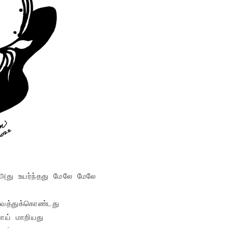
 அது உயர்ந்தது மேலே மேலே

்துக்கொண்டது

ாய் மாறியது
