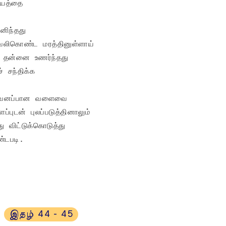
யத்தை

ிந்தது

 வலிகொண்ட மரத்தினுள்ளாய்

த் தன்னை உணர்ந்தது

 சந்திக்க

ற்ற வனப்பான வளைவை

ுடன் புலப்படுத்தினாலும்

 விட்டுக்கொடுத்து

ண்டபடி.
இதழ் 44 - 45