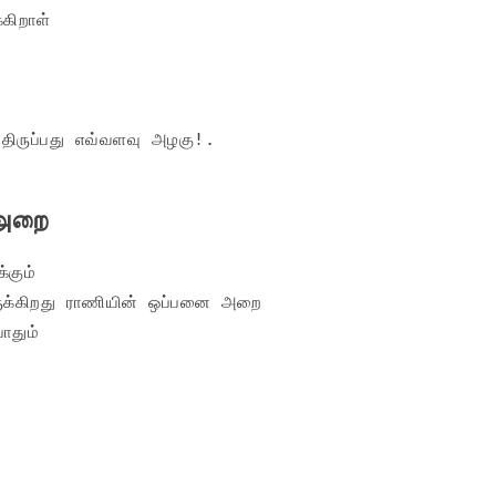
கிறாள்

்திருப்பது எவ்வளவு அழகு!.
 அறை
கும்

ிருக்கிறது ராணியின் ஒப்பனை அறை

தும்
