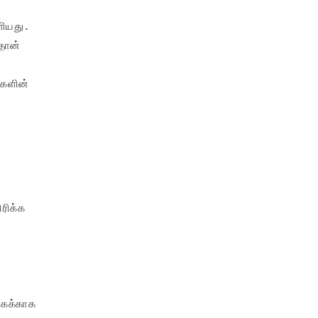
ியது.

ான்

களின்

ரிக்க

ைக்காக
