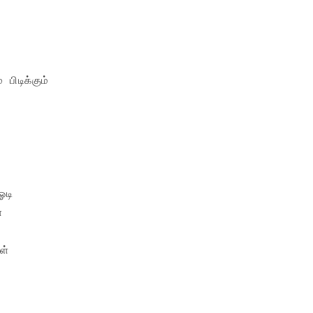
பிடிக்கும்

டி



்
