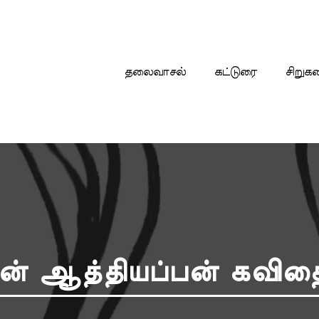
தலைவாசல்
கட்டுரை
சிறுக
ன் ஆத்தியப்பன் கவித