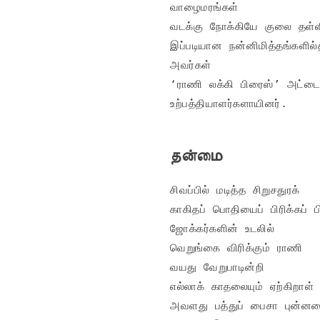
வாழைமரங்கள்

வடக்கு நோக்கியே குலை தள்ள
இப்படியான நன்னிமித்தங்களில்த
அவர்கள்

‘ராணி லக்கி பிரைஸ்’ அட்டை
உற்பத்தியாளர்களாயினர்.
தன்மை
சிவப்பில் மடித்த சிறுசதுரக்

காகிதப் பொதியைப் பிரிக்கப் பி
ஜோக்கர்களின் உடலில்

வெறுங்கை விரிக்கும் ராணி

வயது வேறுபாடின்றி

எல்லாக் காதலையும் ஏற்கிறாள்

அவளது பத்துப் பைசா புன்னக