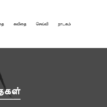
தை
கவிதை
செவ்வி
நாடகம்
ைகள்