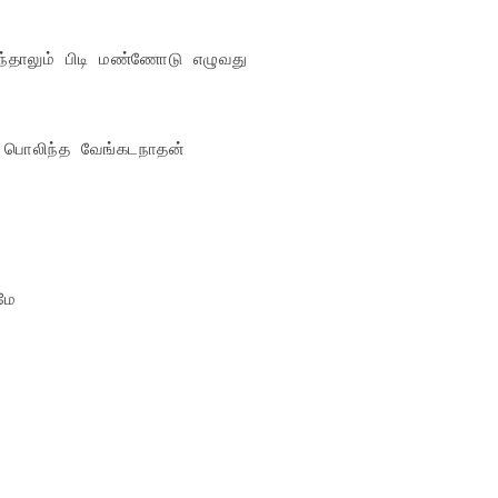
ந்தாலும் பிடி மண்ணோடு எழுவது

பொலிந்த வேங்கடநாதன்

மே
