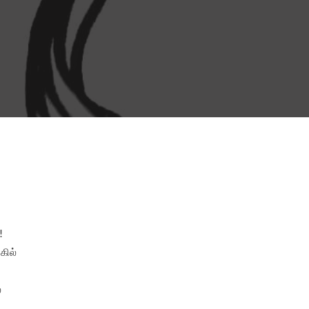


ில்


