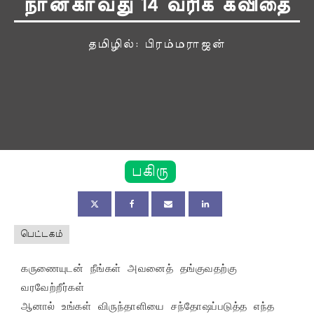
நான்காவது 14 வரிக் கவிதை
தமிழில்: பிரம்மராஜன்
பகிரு
பெட்டகம்
கருணையுடன் நீங்கள் அவனைத் தங்குவதற்கு 
வரவேற்றீர்கள்

ஆனால் உங்கள் விருந்தாளியை சந்தோஷப்படுத்த எந்த 