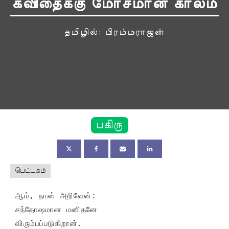
கவிதைக்கு மோசமான காலம்
தமிழில்: பிரம்மராஜன்
பகிரு
பெட்டகம்
ஆம், நான் அறிவேன்:

சந்தோஷமான மனிதனே

விரும்பப்படுகிறான்.
