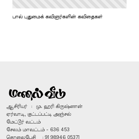
பால் புதுமைக் கவிஞர்களின் கவிதைகள்
ஆசிரியர் : மு. ஹரி கிருஷ்ணன்
ஏர்வாடி, குட்டப்பட்டி அஞ்சல்
மேட்டூர் வட்டம்
சேலம் மாவட்டம் - 636 453
தொலைபேசி : 91 98946 05371