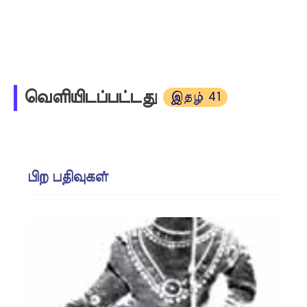
வெளியிடப்பட்டது
இதழ் 41
பிற பதிவுகள்