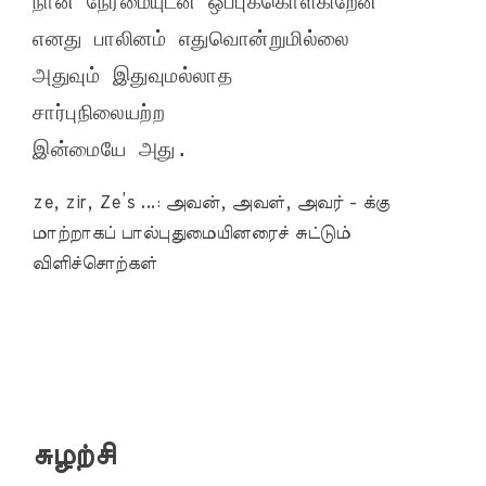
நான் நேர்மையுடன் ஒப்புக்கொள்கிறேன்

எனது பாலினம் எதுவொன்றுமில்லை

அதுவும் இதுவுமல்லாத

சார்புநிலையற்ற

இன்மையே அது.
ze, zir, Ze’s ...: அவன், அவள், அவர் - க்கு
மாற்றாகப் பால்புதுமையினரைச் சுட்டும்
விளிச்சொற்கள்
சுழற்சி