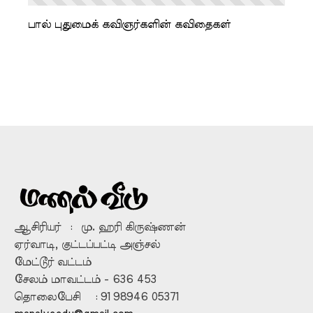
பால் புதுமைக் கவிஞர்களின் கவிதைகள்
ஆசிரியர் : மு. ஹரி கிருஷ்ணன்
ஏர்வாடி, குட்டப்பட்டி அஞ்சல்
மேட்டூர் வட்டம்
சேலம் மாவட்டம் - 636 453
தொலைபேசி : 91 98946 05371