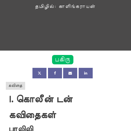
தமிழில்: காளிங்கராயன்
பகிரு
கவிதை
I.
கொலீன் டன்
கவிதைகள்
பாலிலி