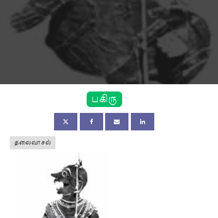
பகிரு
தலைவாசல்