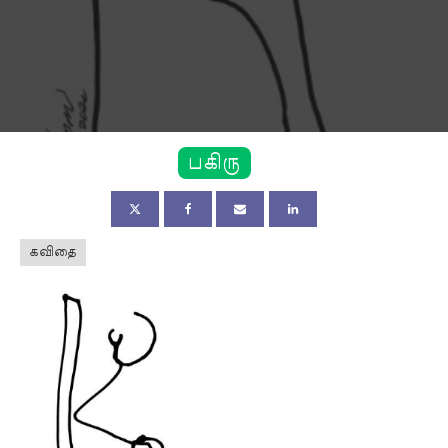
பகிரு
கவிதை