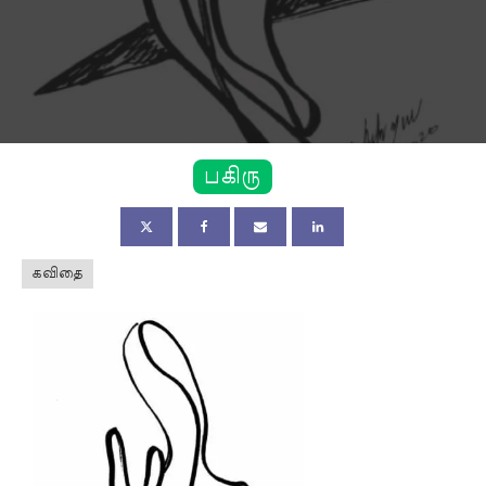
பகிரு
கவிதை