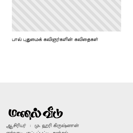
பால் புதுமைக் கவிஞர்களின் கவிதைகள்
ஆசிரியர் : மு. ஹரி கிருஷ்ணன்
ஏர்வாடி, குட்டப்பட்டி அஞ்சல்