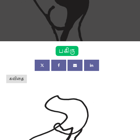
பகிரு
கவிதை