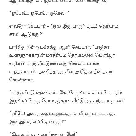
ஆரம்பித்தான். இடையிடையே வன் கூக்குரல்,
“ஓயேவ்... ஓயேவ்... ஓயேவ்...”
எவரோ கேட்டார் – “ஏல இது யாரு? பூடம் தெரியாம
சாமி ஆடுகது?”
பார்த்து நின்ற பக்கத்து ஆள் கேட்டார், “பாத்தா
உள்ளூர்க்காரன் மாதிரியும் தெரியல்லே! வெளியூர்
வரியா? யாரு வீட்டுக்காவது கொடை பாக்க
வந்தவனா?” தணிந்த குரலில் அடுத்து நின்றவர்
சொன்னார்,
“யாரு வீட்டுக்குண்ணா கேக்கேரு? எல்லாம் கோமரம்
இறக்கப் போற கோமரத்தாடி வீட்டுக்கு வந்த பயதான்!”
“சரிடே! அவுருக்கு மகனுக்குச் சாமி வரமாட்டங்கு...
இவுனுக்கு எப்பிடி வருகு?”
“இவுனும் ஒரு வாரிசுதான் வே!”