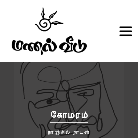
கோமரம்
நாஞ்சில் நாடன்