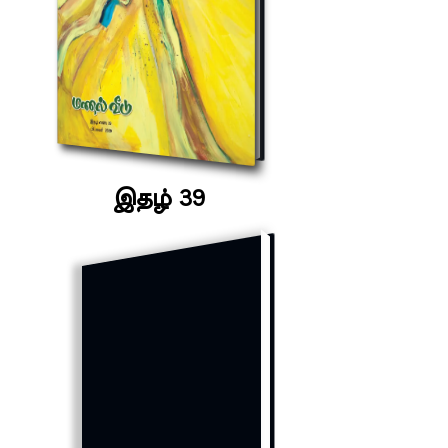
இதழ் 39