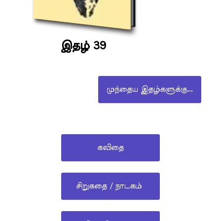
இதழ் 39
முந்தைய இதழ்களுக்கு...
கவிதை
சிறுகதை / நாடகம்