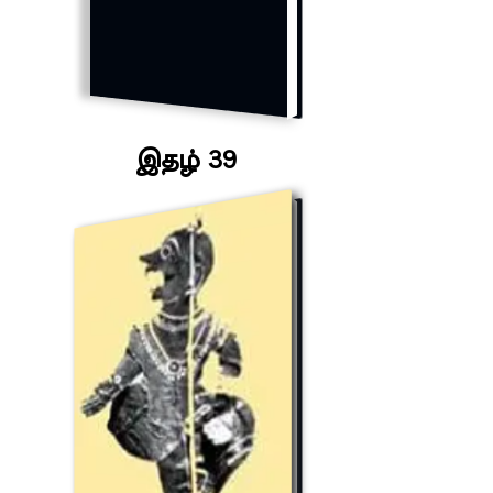
இதழ் 39